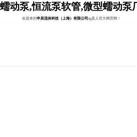
蠕动泵,恒流泵软管,微型蠕动泵
欢迎来到
申辰流体科技（上海）有限公司
ag真人官方网官网！