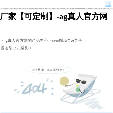
蠕动泵,恒流泵软管,微型蠕动泵
厂家【可定制】-ag真人官方网
>
ag真人官方网的产品中心
>
oem蠕动泵&泵头
>
紧凑型uc25泵头
>