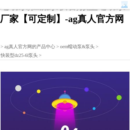
蠕动泵,恒流泵软管,微型蠕动泵
厂家【可定制】-ag真人官方网
>
ag真人官方网的产品中心
>
oem蠕动泵&泵头
>
快装型dz25-6l泵头
>