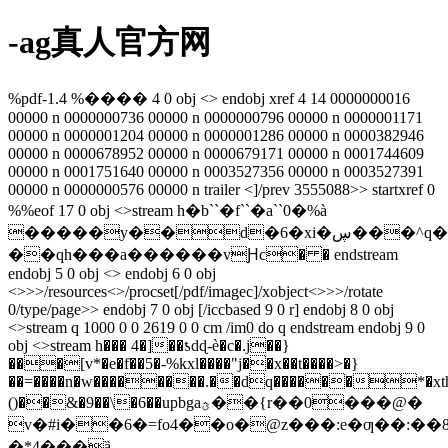
-ag真人官方网
%pdf-1.4 %���� 4 0 obj <> endobj xref 4 14 0000000016
00000 n 0000000736 00000 n 0000000796 00000 n 0000001171
00000 n 0000001204 00000 n 0000001286 00000 n 0000382946
00000 n 0000678952 00000 n 0000679171 00000 n 0001744609
00000 n 0001751640 00000 n 0003527356 00000 n 0003527391
00000 n 0000000576 00000 n trailer <
]/prev 3555088>> startxref 0
%%eof 17 0 obj <>stream h�b``�f``�a``0�%à
�����y��d�6�xi�ڛ���^q�/
��qh���a������vԨc� � endstream
endobj 5 0 obj <> endobj 6 0 obj
<>>>/resources<>/procset[/pdf/imagec]/xobject<>>>/rotate
0/type/page>> endobj 7 0 obj [/iccbased 9 0 r] endobj 8 0 obj
<>stream q 1000 0 0 2619 0 0 cm /im0 do q endstream endobj 9 0
obj <>stream h��� 4�]��ƾdɖ-è�c�.j��}
���[v*�e�f��5�-%kxl����"j��x��t����>�}
��=����n�w��������.��dq������*�xth
()��&�9��\�6��upbgaؿ��{r��0���@�
v�#i��6�=fo4��o�@z���:e�ƣ��:��
�*4���ȁ