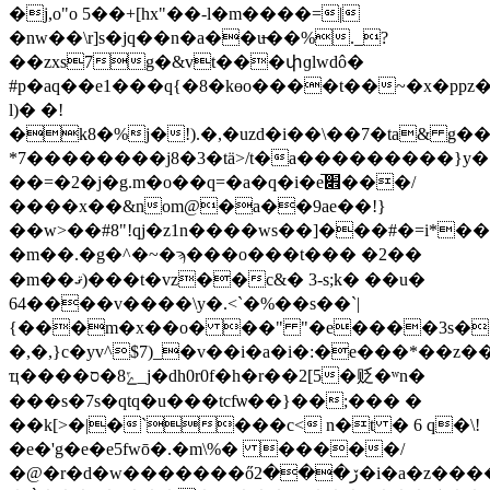
�j,o"o 5��+[hx"��-l�m����=|
�nw��\r]s�jq��n�a��u̶��%._?
��zxs7g�&vt���փɡlwdô�
#p�aq��e1���q{�8�kɵo����t��
~�x�ppz
l)� �!
�k8�%j�!).�,�uzd�i��\��7�ta& g��
*7��������j8�3�tӓ>/t�a���������}y�[�u�ѡְ¨ըؤд��y�e�e�u�
��=�2�j�g.m�o��q=�a�q�i�e̚׎���/
����x��&nom@�a��9ae��!}
��w>��#8"!qj�z1n����ws��]���#�=i*�
�m��.�g�^�~�ϡ���o���t��� �2��
�m��ޤ)���t�vz��c&� 3-s;k� ��u�
64����v����\y�.<`�%��s��`|
{���m�x��o� ��" "�e����3s�
�,�,}c�yv^$7)_�v��i�a�i�:�e���*��z��
ҵ����ݻ8�ס_j�dh0r0f�h�r��2[5�贬�ʷn�
���s�7s�qtq�u���tcfѡ��}��;��� �
��k[>�|�`���c< n�t � 6 q�\!
�e�'g�e�e5fwō�.�m\%� �����/
�@�r�d�w�������őڒ���2�i�a�z�����ɝ���>�^����ħ��4�\�����֯�.�]������&�\���̻�c������a���