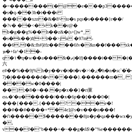
�=�������(�@�e���p3�����a
�s�q-��3h�i���r
���l��xzn�&�؝8to�s pqs�s����}r��/
�?v� ��<�vk��r@�
b�g��g%��h��z&�(s+[)w*_
�s�k��)f(+t��>ju �97m-
��6,f�&:fh#]ëfz��f��6fv�&n��f��
ܡ�+fa^�1�-
q�۱�q�w��a���&�ޘj�lfj����i���(���h�z6u�`�r����ȃ��
六
e#��%��9j%h�y��v�t�t�v�>\�٫;�h�n�sc`�ͦ��'�z��q��?
7j�j������d�v����}.������m�_/ 
���w�0����|
��};�8�>��.�p�x��}�rʇ菄
eԋ�'�u������/��ӿ�6p��[���0�|
���{���.{����? ��e�!
��#��#����+* �4e]@s�v���n���!
�ѓi�����$�������8jn�p�qa���wx�
�,
v��f�"b���+�~��g�ń$\�"%e������d&e��ȧ@��`�pee��2�