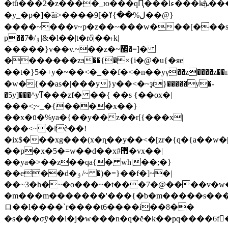
�tǜ���2�z����_ю���qԤ���lء���kܞ���a����.��:���e���l���n���p���v���2�������������p���������>���������
�y_�p�]�ȁi>����9[�ل%��}ߌ��@}
����~���v~p�z��~���w���[���s=
p��ۉ/�7|&�l��|t�rő|��˫k|
�����}v��v.~��z�~֌�=]�
�������zϧ��{�×{i�@�u{�яe|
��t�}5�+y�~��<�_��f�<�n��yγ��z����z��
�w�{��as�|���y}y��<�~ҙt}�����y�-
�5y]���^yͳ���zf� ��{ ��s {��ox�|
���<;~_�{����x��}
��x�ū�%ya�{��y��z��r[{���x|
���<~�lѐ��!
�ix$���xg���(x�ɳ��y��<�[zr�{q�{a��w�|
��p�x�5�=w��d��x#޿�vx��|
��ya�>��z��qa{� wh|��;�}
��e��d�ۉ/~ �)�=}��f�]~�|
��~3�h�~�o���~�t���7�@����v�w�
�m���m�������'���{�ƅ�m�����s����
ロ��l����`r����t6����i��8��
�s���σў��l�j�w���n�q�ĕ�k��pq����6f�ّvg