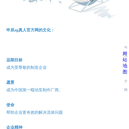
申辰ag真人官方网的文化：
ag
网
真
站
远期目标
人
地
成为受尊敬的制造企业
图
官
方
愿景
成为中国第一蠕动泵制作厂商。
网
使命
帮助企业更有效的解决流体问题
企业精神