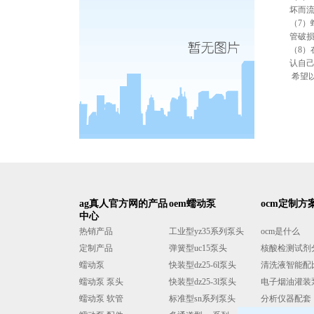
坏而
（
7
）
管破
（
8
）
认自
希望
ag真人官方网的产品
oem蠕动泵
ocm定制方
中心
热销产品
工业型yz35系列泵头
ocm是什么
定制产品
弹簧型uc15泵头
核酸检测试剂
蠕动泵
快装型dz25-6l泵头
清洗液智能配
蠕动泵 泵头
快装型dz25-3l泵头
电子烟油灌装
蠕动泵 软管
标准型sn系列泵头
分析仪器配套