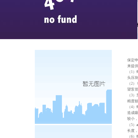
使用
新闻媒体
保定
来提
（
1
）
头压
（
2
）
望泵
（
3
）
精度
（
4
）
造成
较小
（
5
）
长度
（
6
）