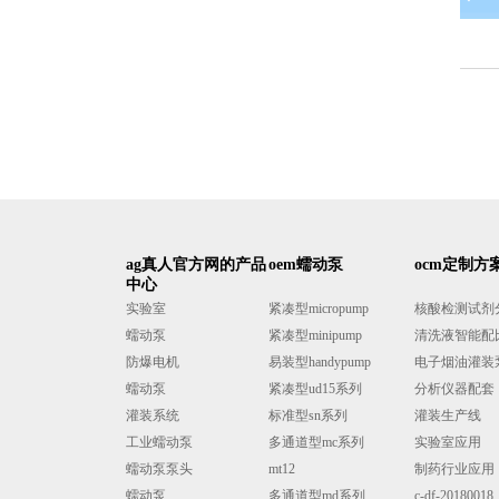
ag真人官方网的产品
oem蠕动泵
ocm定制方
中心
实验室
紧凑型micropump
核酸检测试剂分液
蠕动泵
紧凑型minipump
清洗液智能配
防爆电机
易装型handypump
电子烟油灌装
蠕动泵
紧凑型ud15系列
分析仪器配套
灌装系统
标准型sn系列
灌装生产线
工业蠕动泵
多通道型mc系列
实验室应用
蠕动泵泵头
mt12
制药行业应用
蠕动泵
多通道型md系列
c-df-20180018