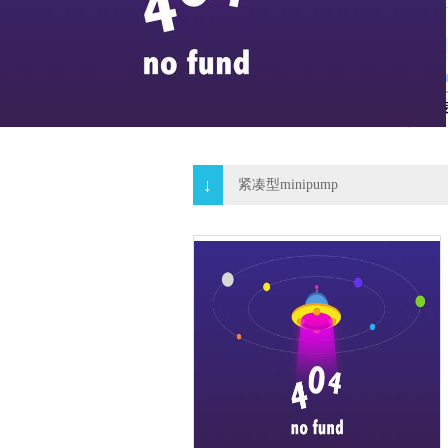
紧凑型micropump
紧凑型
多通道型md系列
易装
↓
紧凑型minipump