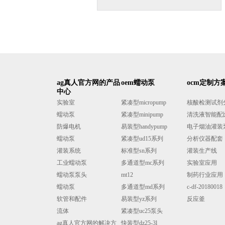
ag真人官方网的产品
oem蠕动泵
ocm定制方
中心
实验室
紧凑型micropump
核酸检测试剂分液
蠕动泵
紧凑型minipump
清洗液智能配
防爆电机
易装型handypump
电子烟油灌装
蠕动泵
紧凑型ud15系列
分析仪器配套
灌装系统
标准型sn系列
灌装生产线
工业蠕动泵
多通道型mc系列
实验室应用
蠕动泵泵头
mt12
制药行业应用
蠕动泵
多通道型md系列
c-df-20180018
软管和配件
易装型yz系列
反应釜
流体
紧凑型uc25泵头
ag真人官方网的解决方
快装型dz25-3l