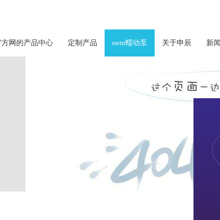
官方网的产品中心
定制产品
oem蠕动泵
关于申辰
新