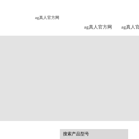
ag真人官方网
ag真人官方网
ag真人