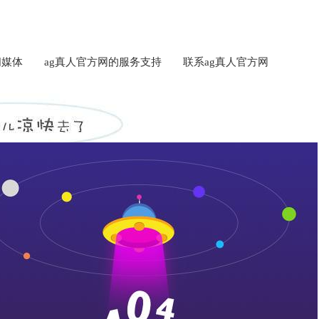
闻媒体
ag真人官方网的服务支持
联系ag真人官方网
ag真人官方网
定制产品
>