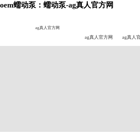
oem蠕动泵：蠕动泵-ag真人官方网
ag真人官方网
ag真人官方网
ag真人