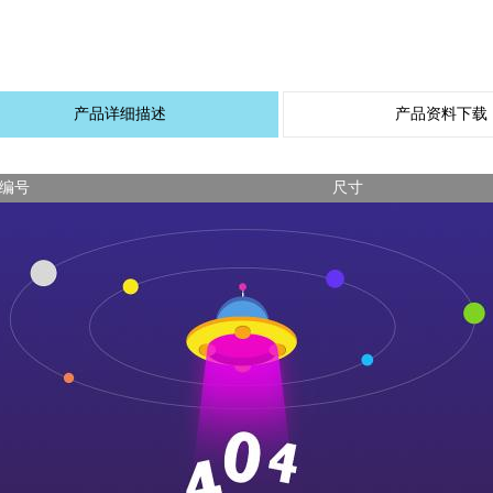
产品详细描述
产品资料下载
编号
尺寸