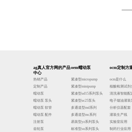
ag真人官方网的产品
oem蠕动泵
ocm定制方
中心
热销产品
紧凑型micropump
ocm是什么
定制产品
紧凑型minipump
核酸检测试剂
蠕动泵
紧凑型ud15系列泵头
清洗液智能配
蠕动泵 泵头
紧凑型uc25泵头
电子烟油灌装
蠕动泵 软管
多通道型md系列
分析仪器配套
蠕动泵 配件
多通道型mc系列
灌装生产线
注射泵
易装型yz系列泵头
实验室应用
齿轮泵
标准型sn系列泵头
制药行业应用