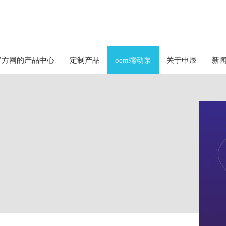
官方网的产品中心
定制产品
oem蠕动泵
关于申辰
新