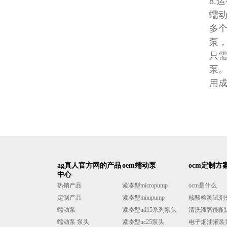
8.
蠕
多
泵
只
泵
用
ag真人官方网的产品
oem蠕动泵
ocm定制方
中心
热销产品
紧凑型micropump
ocm是什么
定制产品
紧凑型minipump
核酸检测试剂
蠕动泵
紧凑型ud15系列泵头
清洗液智能配
蠕动泵 泵头
紧凑型uc25泵头
电子烟油灌装