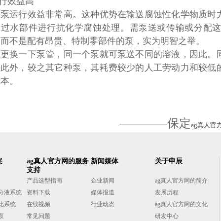
运行效益高
动泵运行效益非常高。这种优势在输送腐蚀性化学物质时
个过水部件进行抗化学腐蚀处理。需泵送或传输或分配
，而不是配有昂贵、特制零部件的泵，实为明智之举。
需更换一下泵管，同一个泵就可泵送不同的溶液，因此。
。此外，较之其它种泵，其耗费较少的人工劳动力和较低
成本。
————保定
ag真人官
案
ag真人官方网的服务
新闻媒体
关于申辰
支持
产品选型指南
企业新闻
ag真人官方网的简介
分液系统
资料下载
媒体报道
发展历程
比系统
在线视频
行业动态
ag真人官方网的文化
泵
常见问题
研发中心