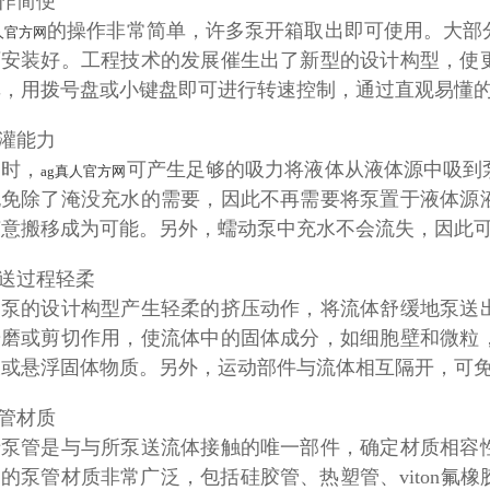
操作简便
的操作非常简单，许多泵开箱取出即可使用。大部
人官方网
可安装好。工程技术的发展催生出了新型的设计构型，使
单，用拨号盘或小键盘即可进行转速控制，通过直观易懂
自灌能力
动时，
可产生足够的吸力将液体从液体源中吸到
ag真人官方网
也免除了淹没充水的需要，因此不再需要将泵置于液体源
随意搬移成为可能。另外，蠕动泵中充水不会流失，因此
泵送过程轻柔
动泵的设计构型产生轻柔的挤压动作，将流体舒缓地泵送
研磨或剪切作用，使流体中的固体成分，如细胞壁和微粒
液或悬浮固体物质。另外，运动部件与流体相互隔开，可
泵管材质
于泵管是与与所泵送流体接触的唯一部件，确定材质相容
用的泵管材质非常广泛，包括硅胶管、热塑管、
viton