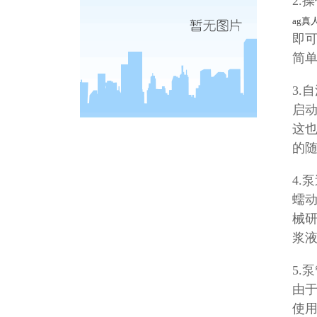
2.
ag真
即
简
3.
启
这
的
4.
蠕
械
浆
5.
由
使