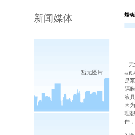
蠕动
新闻媒体
1.
ag真
是
隔
液
因
理
件