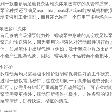
找到一款能够满足最复杂困难流体泵送需求的泵管材质来
多泵管种类还可满足
usp、fda、usda和/或nsf能
培养液到工业溶剂，而且还允许同一个泵用于多种场合--
可泵送多种流体
具有足够的自吸灌泵能力外，蠕动泵中形成的真空度足以
些泵只能输送液体，因为要用这些液体对运动部件进行散
流体。如果流体中出现气泡（例如，源于溶液中释放出的
，不会产生阻断现象。因此，蠕动泵可干运转而不会损坏
很少维护
多数蠕动泵均只需要极少维护就能够保持良好的工作状态
换过程一般仅需几秒钟，这在使用同一个泵来输送或分配
管即可，仅需几分钟即可重新将泵启动并运行，可节省时
了泵管需要更换外，蠕动泵所需维护极少。。许多泵的设
下泵管清洗，进行快速、彻底的清洗。