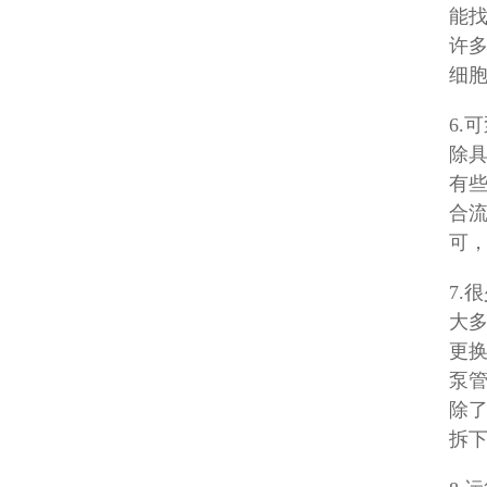
能
许
细胞
6.
除
有
合
可
7.
大
更
泵
除
拆