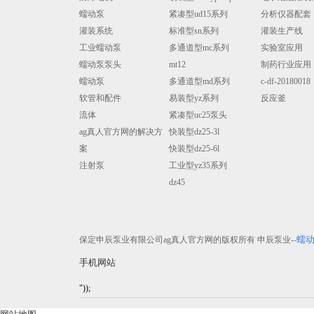
蠕动泵
紧凑型ud15系列
分析仪器配套
灌装系统
标准型sn系列
灌装生产线
工业蠕动泵
多通道型mc系列
实验室应用
蠕动泵泵头
mt12
制药行业应用
蠕动泵
多通道型md系列
c-df-20180018
软管和配件
易装型yz系列
反应釜
流体
紧凑型uc25泵头
ag真人官方网的解决方
快装型dz25-3l
案
快装型dz25-6l
注射泵
工业型yz35系列
dz45
蠕
保定申辰泵业有限公司ag真人官方网的版权所有 申辰泵业-
-
手机网站
"));