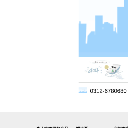
0312-6780680