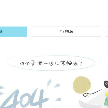
述
产品视频