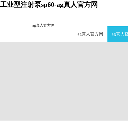
工业型注射泵sp60-ag真人官方网
ag真人官方网
ag真人官方网
ag真人