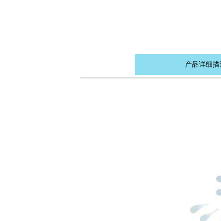
产品详细描