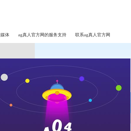
闻媒体
ag真人官方网的服务支持
联系ag真人官方网