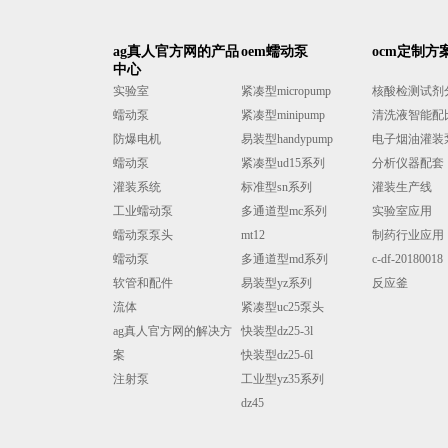
ag真人官方网的产品
oem蠕动泵
ocm定制方
中心
实验室
紧凑型micropump
核酸检测试剂分液
蠕动泵
紧凑型minipump
清洗液智能配
防爆电机
易装型handypump
电子烟油灌装
蠕动泵
紧凑型ud15系列
分析仪器配套
灌装系统
标准型sn系列
灌装生产线
工业蠕动泵
多通道型mc系列
实验室应用
蠕动泵泵头
mt12
制药行业应用
蠕动泵
多通道型md系列
c-df-20180018
软管和配件
易装型yz系列
反应釜
流体
紧凑型uc25泵头
ag真人官方网的解决方
快装型dz25-3l
案
快装型dz25-6l
注射泵
工业型yz35系列
dz45