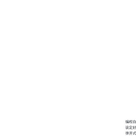
编程
设定好
弹开