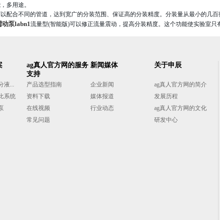
能，多用途。
可以配合不同的管道，达到宽广的分装范围、保证高的分装精度。分装量从最小的几百
动泵labn1
流量型(智能版)
可以修正流量震动，提高分装精度。这个功能使实验室只
案
ag真人官方网的服务
新闻媒体
关于申辰
支持
...
产品选型指南
企业新闻
ag真人官方网的简介
比系统
资料下载
媒体报道
发展历程
泵
在线视频
行业动态
ag真人官方网的文化
常见问题
研发中心