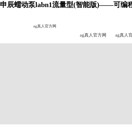
申辰蠕动泵​labn1流量型(智能版)——可
ag真人官方网
ag真人官方网
ag真人