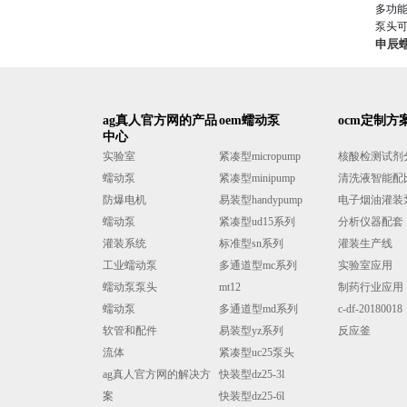
多功
泵头
申辰蠕
ag真人官方网的产品
oem蠕动泵
ocm定制方
中心
实验室
紧凑型micropump
核酸检测试剂分液
蠕动泵
紧凑型minipump
清洗液智能配
防爆电机
易装型handypump
电子烟油灌装
蠕动泵
紧凑型ud15系列
分析仪器配套
灌装系统
标准型sn系列
灌装生产线
工业蠕动泵
多通道型mc系列
实验室应用
蠕动泵泵头
mt12
制药行业应用
蠕动泵
多通道型md系列
c-df-20180018
软管和配件
易装型yz系列
反应釜
流体
紧凑型uc25泵头
ag真人官方网的解决方
快装型dz25-3l
案
快装型dz25-6l