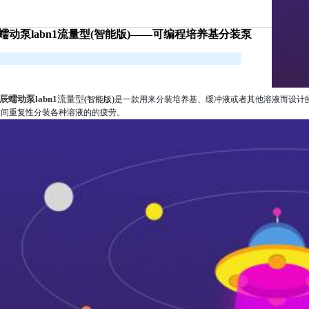
蠕动泵​labn1流量型(智能版)——可编程培养基分装泵
辰蠕动泵
labn1
流量型
(智能版)
是一款用来分装培养基、缓冲液或者其他溶液而设计
时间重复性分装各种溶液的的疲劳。