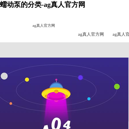
蠕动泵的分类-ag真人官方网
ag真人官方网
ag真人官方网
ag真人