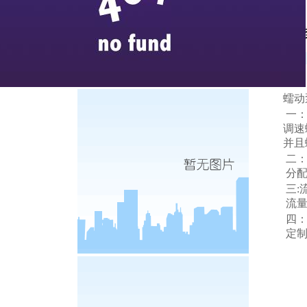
蠕动
新闻媒体
蠕动
一
调速
并且
二
分
三
:
流
四
定