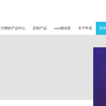
官方网的产品中心
定制产品
oem蠕动泵
关于申辰
新