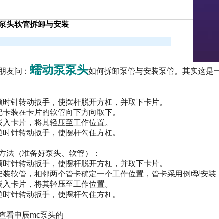
泵头软管拆卸与安装
蠕动泵泵头
朋友问：
如何拆卸泵管与安装泵管。其实这是一
顺时针转动扳手，使摆杆脱开方杠，并取下卡片。
把卡装在卡片的软管向下方向取下。
嵌入卡片，将其轻压至工作位置。
逆时针转动扳手，使摆杆勾住方杠。
方法（准备好泵头、软管）：
顺时针转动扳手，使摆杆脱开方杠，并取下卡片。
安装软管，相邻两个管卡确定一个工作位置，管卡采用倒t型安装
嵌入卡片，将其轻压至工作位置。
逆时针转动扳手，使摆杆勾住方杠。
查看申辰mc泵头的