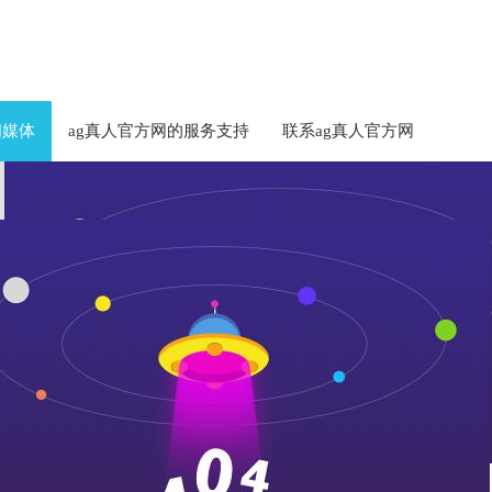
闻媒体
ag真人官方网的服务支持
联系ag真人官方网