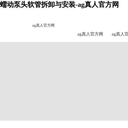
蠕动泵头软管拆卸与安装-ag真人官方网
ag真人官方网
ag真人官方网
ag真人