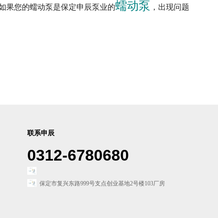
蠕动泵
如果您的蠕动泵是保定申辰泵业的
，出现问题
联系申辰
0312-6780680
保定市复兴东路999号支点创业基地2号楼103厂房