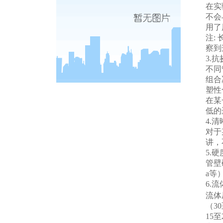
在实
不会
用了
注:
察到
3.
不同
组合
塑性
在某
低的
4.
对于
讲，
5.
管壁
a等
6.
流体
（3
15