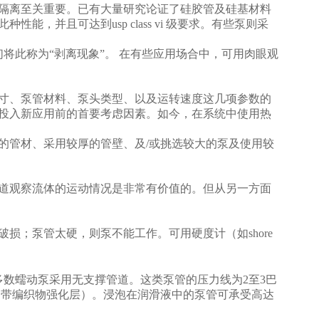
隔离至关重要。已有大量研究论证了硅胶管及硅基材料
，并且可达到usp class vi 级要求。有些泵则采
将此称为“剥离现象”。 在有些应用场合中，可用肉眼观
寸、泵管材料、泵头类型、以及运转速度这几项参数的
投入新应用前的首要考虑因素。如今，在系统中使用热
。
的管材、采用较厚的管壁、及/或挑选较大的泵及使用较
道观察流体的运动情况是非常有价值的。但从另一方面
损；泵管太硬，则泵不能工作。可用硬度计（如shore
数蠕动泵采用无支撑管道。这类泵管的压力线为2至3巴
道（带编织物强化层）。浸泡在润滑液中的泵管可承受高达