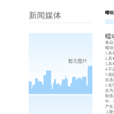
蠕动
新闻媒体
蠕
食品
蠕动
1.
2.
3.
4.
5.
在选
1.
在为
制造
中。
产生
2.