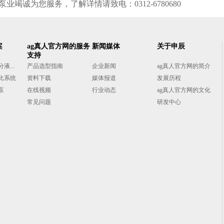
泵业竭诚为您服务，了解详情请致电：0312-6780680
案
ag真人官方网的服务
新闻媒体
关于申辰
支持
...
产品选型指南
企业新闻
ag真人官方网的简介
比系统
资料下载
媒体报道
发展历程
泵
在线视频
行业动态
ag真人官方网的文化
常见问题
研发中心