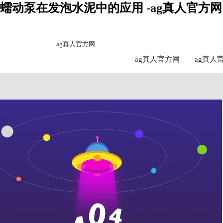
蠕动泵在发泡水泥中的应用 -ag真人官方网
ag真人官方网
ag真人官方网
ag真人