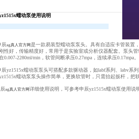
yz1515x蠕动泵使用说明
辰
是一款易装型蠕动泵泵头。具有自适应卡管装置，
ag真人官方网
刚性好，传输精度好，常用于是实验室或分析仪器配套。泵头管轮
0.007-2280ml/min，软管间断承压0.27mpa，连续承压0.17mpa。
申辰yz1515x蠕动泵泵头可搭配多款驱动器，如labf系列、la
yz1515x蠕动泵泵头操作简单，更换软管时，只需抬起扳杆，
辰
详细使用说明，可参考申辰yz1515x蠕动泵使用
ag真人官方网