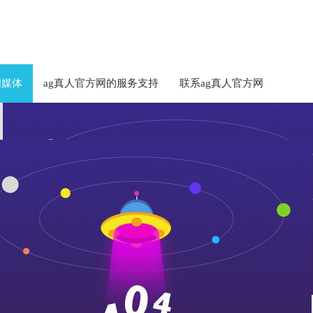
闻媒体
ag真人官方网的服务支持
联系ag真人官方网