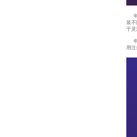
申辰
装不
于灵
申辰
用注