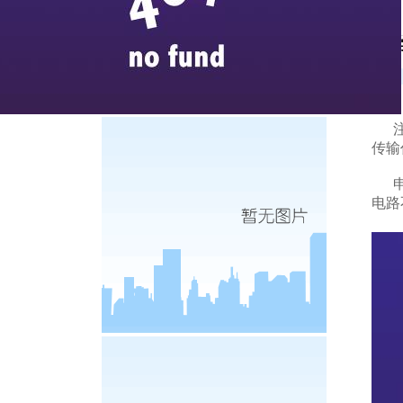
申辰
新闻媒体
注射
传输
申辰
电路