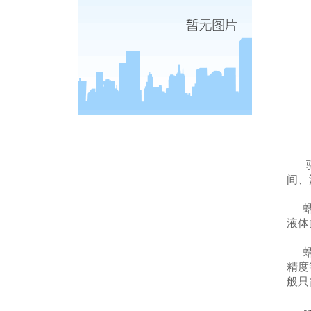
驱动
间、
蠕动
液体
蠕动
精度
般只