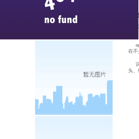
蠕动
新闻媒体
2
a
在不
说道
头、