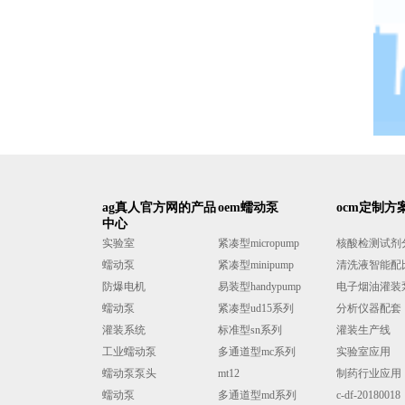
ag真人官方网的产品
oem蠕动泵
ocm定制方
中心
实验室
紧凑型micropump
核酸检测试剂分液
蠕动泵
紧凑型minipump
清洗液智能配
防爆电机
易装型handypump
电子烟油灌装
蠕动泵
紧凑型ud15系列
分析仪器配套
灌装系统
标准型sn系列
灌装生产线
工业蠕动泵
多通道型mc系列
实验室应用
蠕动泵泵头
mt12
制药行业应用
蠕动泵
多通道型md系列
c-df-20180018