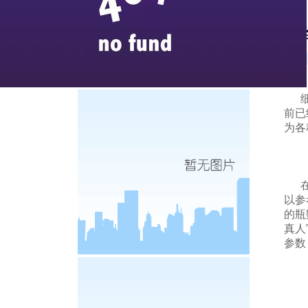
细胞
新闻媒体
细胞
前已
为各
在细
以参
的瓶
真人
参数