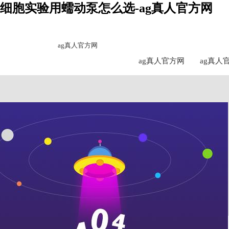
细胞实验用蠕动泵怎么选-ag真人官方网
ag真人官方网
ag真人官方网
ag真人