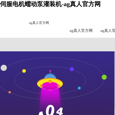
伺服电机蠕动泵灌装机-ag真人官方网
ag真人官方网
ag真人官方网
ag真人