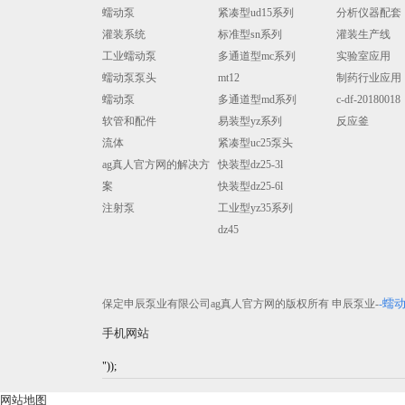
蠕动泵
紧凑型ud15系列
分析仪器配套
灌装系统
标准型sn系列
灌装生产线
工业蠕动泵
多通道型mc系列
实验室应用
蠕动泵泵头
mt12
制药行业应用
蠕动泵
多通道型md系列
c-df-20180018
软管和配件
易装型yz系列
反应釜
流体
紧凑型uc25泵头
ag真人官方网的解决方
快装型dz25-3l
案
快装型dz25-6l
注射泵
工业型yz35系列
dz45
蠕
保定申辰泵业有限公司ag真人官方网的版权所有 申辰泵业-
-
手机网站
"));
网站地图