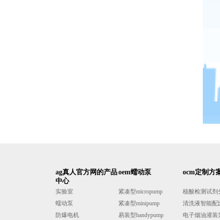
ag真人官方网的产品
oem蠕动泵
ocm定制方
中心
实验室
紧凑型micropump
核酸检测试剂分液
蠕动泵
紧凑型minipump
清洗液智能配
防爆电机
易装型handypump
电子烟油灌装