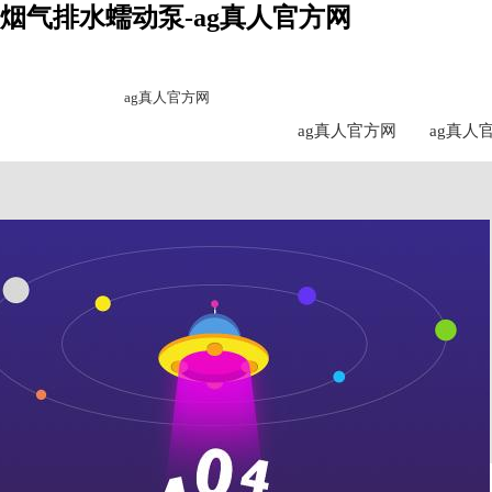
烟气排水蠕动泵-ag真人官方网
ag真人官方网
ag真人官方网
ag真人