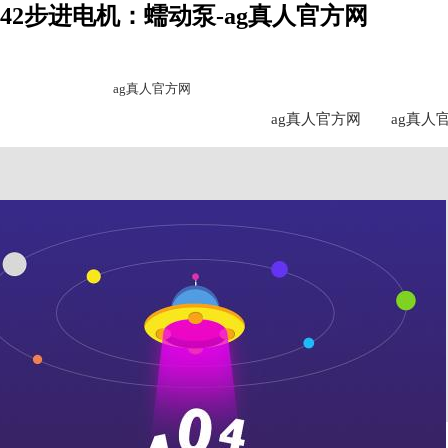
42步进电机：蠕动泵-ag真人官方网
ag真人官方网
ag真人官方网
ag真人