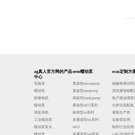
ag真人官方网的产品
oem蠕动泵
ocm定制方
中心
实验室
紧凑型micropump
核酸检测试剂分液
蠕动泵
紧凑型minipump
清洗液智能配
防爆电机
易装型handypump
电子烟油灌装
蠕动泵
紧凑型ud15系列
分析仪器配套
灌装系统
标准型sn系列
灌装生产线
工业蠕动泵
多通道型mc系列
实验室应用
蠕动泵泵头
mt12
制药行业应用
蠕动泵
多通道型md系列
c-df-20180018