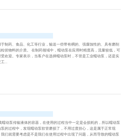
用于制药、食品、化工等行业，输送一些带有稠的、强腐蚀性的、具有磨削
粒状物料的介质。 在制药领域中，蠕动泵在应用时精度高，流量较低，可
型受欢迎。专家表示，当客户在选择蠕动泵时，不管是工业蠕动泵，还是实
...
载蠕动泵传输液体的容器，在使用的过程当中一定是会损耗的，所以蠕动泵
动泵的过程中，发现蠕动泵软管磨损了，不用过度担心，这是属于正常现
，我们就需要考虑是不是我们在使用过程中出现了问题，从而导致的蠕动泵