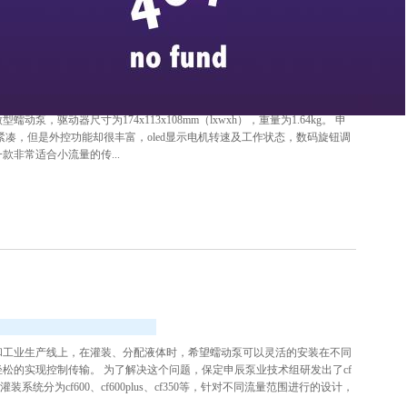
ag真人官方网
新闻媒体
>
> 行业动态
_minpump蠕动泵是申辰蠕动泵中一款紧凑型蠕动泵。此款蠕动泵如它名字一般，在
，驱动器尺寸为174x113x108mm（lxwxh），重量为1.64kg。 申
构小巧紧凑，但是外控功能却很丰富，oled显示电机转速及工作状态，数码旋钮调
非常适合小流量的传...
室和工业生产线上，在灌装、分配液体时，希望蠕动泵可以灵活的安装在不同
松的实现控制传输。 为了解决这个问题，保定申辰泵业技术组研发出了cf
系统分为cf600、cf600plus、cf350等，针对不同流量范围进行的设计，