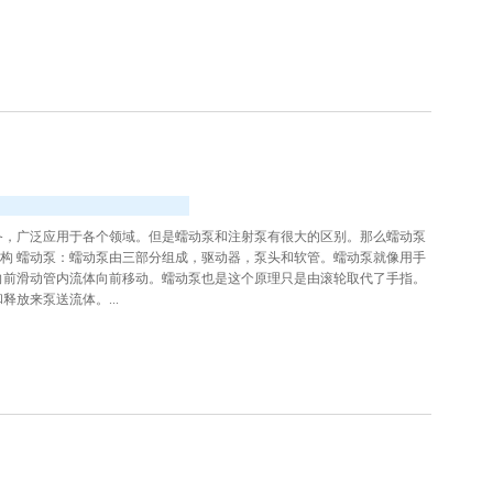
备，广泛应用于各个领域。但是蠕动泵和注射泵有很大的区别。那么蠕动泵
结构 蠕动泵：蠕动泵由三部分组成，驱动器，泵头和软管。蠕动泵就像用手
向前滑动管内流体向前移动。蠕动泵也是这个原理只是由滚轮取代了手指。
放来泵送流体。...