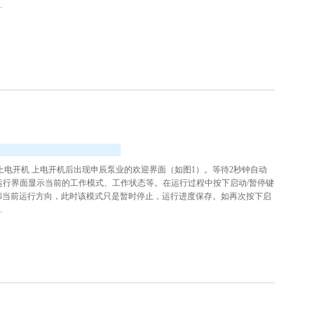
.
 上电开机 上电开机后出现申辰泵业的欢迎界面（如图1）。等待2秒钟自动
面 运行界面显示当前的工作模式、工作状态等。在运行过程中按下启动/暂停键
和当前运行方向，此时该模式只是暂时停止，运行进度保存。如再次按下启
.