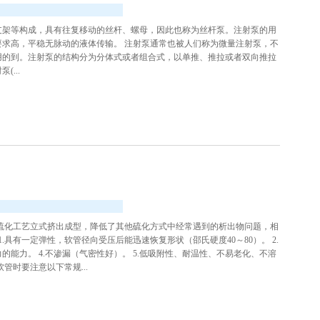
支架等构成，具有往复移动的丝杆、螺母，因此也称为丝杆泵。注射泵的用
求高，平稳无脉动的液体传输。 注射泵通常也被人们称为微量注射泵，不
用的到。注射泵的结构分为分体式或者组合式，以单推、推拉或者双向推拉
...
硫化工艺立式挤出成型，降低了其他硫化方式中经常遇到的析出物问题，相
.具有一定弹性，软管径向受压后能迅速恢复形状（邵氏硬度40～80）。 2.
力的能力。 4.不渗漏（气密性好）。 5.低吸附性、耐温性、不易老化、不溶
管时要注意以下常规...