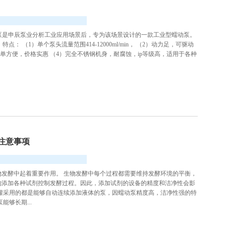
业型蠕动泵是申辰泵业分析工业应用场景后，专为该场景设计的一款工业型蠕动泵。
特点： （1）单个泵头流量范围414-12000ml/min， （2）动力足，可驱动
单方便，价格实惠 （4）完全不锈钢机身，耐腐蚀，ip等级高，适用于各种
注意事项
发酵中起着重要作用。 生物发酵中每个过程都需要维持发酵环境的平衡，
的添加各种试剂控制发酵过程。因此，添加试剂的设备的精度和洁净性会影
罐采用的都是能够自动连续添加液体的泵，因蠕动泵精度高，洁净性强的特
够长期...