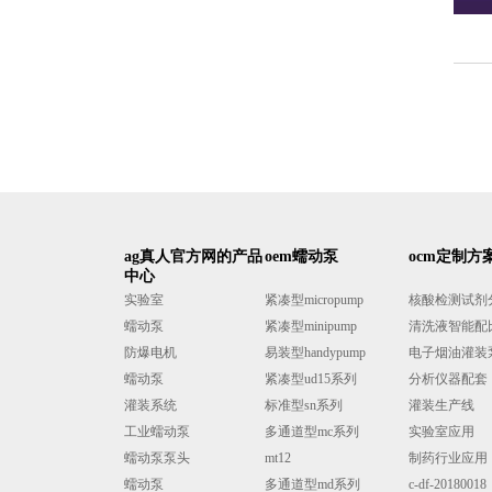
ag真人官方网的产品
oem蠕动泵
ocm定制方
中心
实验室
紧凑型micropump
核酸检测试剂分液
蠕动泵
紧凑型minipump
清洗液智能配
防爆电机
易装型handypump
电子烟油灌装
蠕动泵
紧凑型ud15系列
分析仪器配套
灌装系统
标准型sn系列
灌装生产线
工业蠕动泵
多通道型mc系列
实验室应用
蠕动泵泵头
mt12
制药行业应用
蠕动泵
多通道型md系列
c-df-20180018